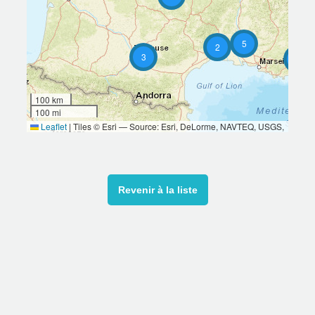
5
2
3
2
100 km
100 mi
Leaflet
|
Tiles © Esri — Source: Esri, DeLorme, NAVTEQ, USGS,
Intermap, iPC, NRCAN, Esri Japan, METI, Esri China (Hong Kong),
Esri (Thailand), TomTom, 2012
Revenir à la liste