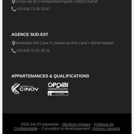
13 bis rue du Commandant Fayolle • 63510 Aulnat
+33 (0)4 73 28 33 67
AGENCE SUD-EST
Immeuble Pré Carré 3, chemin du Pré Carré • 38240 Meylan​
+33 (0)9 72 61 35 11
APPARTENANCES & QUALIFICATIONS
2026 SALTO Ingenierie –
Mentions légales
–
Politique de
Confidentialité
– Conception & développement :
Agence Lamarck