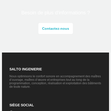
Besoin de plus d’informations ?
Contactez-nous
SALTO INGENIERIE
Nous optimisons le confort sonore en accompagnement des maîtres
d’ouvrage, maîtres d’œuvre et entreprises tout au long de la
programmation, conception, réalisation et exploitation des bâtiments
de toute nature.
SIÈGE SOCIAL