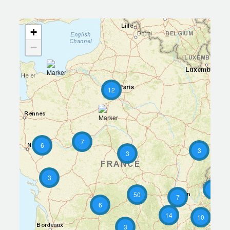
+
−
12
7
6
3
3
3
7
50
7
6
14
10
3