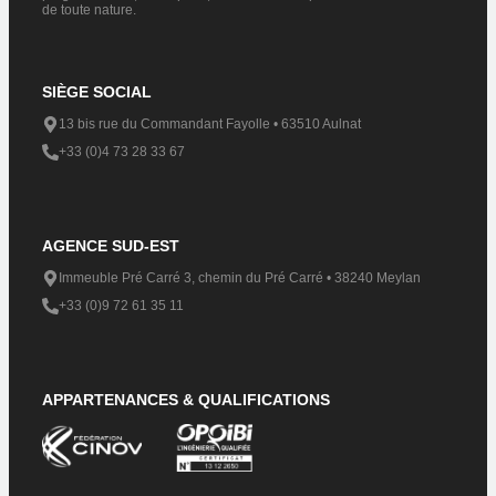
de toute nature.
SIÈGE SOCIAL
13 bis rue du Commandant Fayolle • 63510 Aulnat
+33 (0)4 73 28 33 67
AGENCE SUD-EST
Immeuble Pré Carré 3, chemin du Pré Carré • 38240 Meylan​
+33 (0)9 72 61 35 11
APPARTENANCES & QUALIFICATIONS