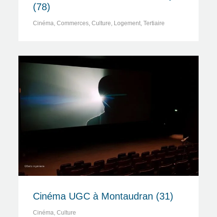
(78)
Cinéma
,
Commerces
,
Culture
,
Logement
,
Tertiaire
Cinéma UGC à Montaudran (31)
Cinéma
,
Culture