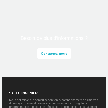
Besoin de plus d’informations ?
Contactez-nous
SALTO INGENIERIE
Nous optimisons le confort sonore en accompagnement des maîtres
d’ouvrage, maîtres d’œuvre et entreprises tout au long de la
programmation, conception, réalisation et exploitation des bâtiments