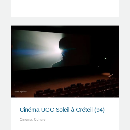
Cinéma UGC Soleil à Créteil (94)
Cinéma
,
Culture