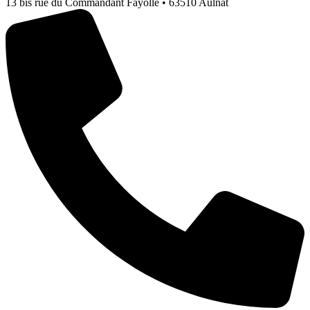
13 bis rue du Commandant Fayolle • 63510 Aulnat