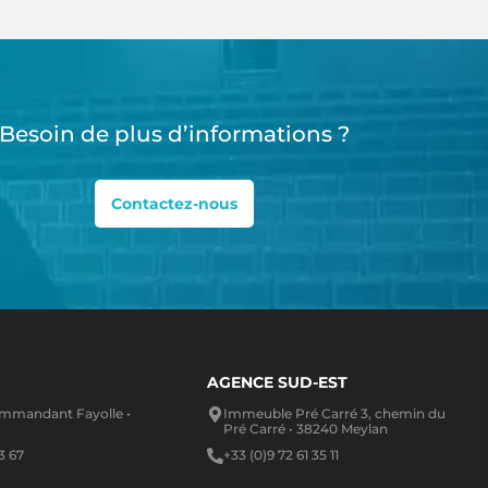
Besoin de plus d’informations ?
Contactez-nous
AGENCE SUD-EST
ommandant Fayolle •
Immeuble Pré Carré 3, chemin du
Pré Carré • 38240 Meylan​
3 67
+33 (0)9 72 61 35 11