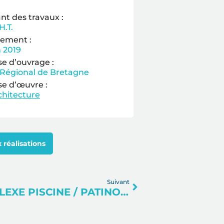
t des travaux :
H.T.
ement :
n 2019
se d’ouvrage :
 Régional de Bretagne
se d’œuvre :
hitecture
 réalisations
Suivant
RÉHABILITATION DU COMPLEXE PISCINE / PATINOIRE DE SUPER BESSE (63)