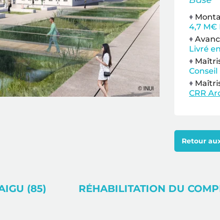
Base
♦
Montan
4,7 M€ 
♦
Avanc
Livré e
♦
Maîtri
Conseil
♦
Maîtri
CRR Arc
Retour aux
IGU (85)