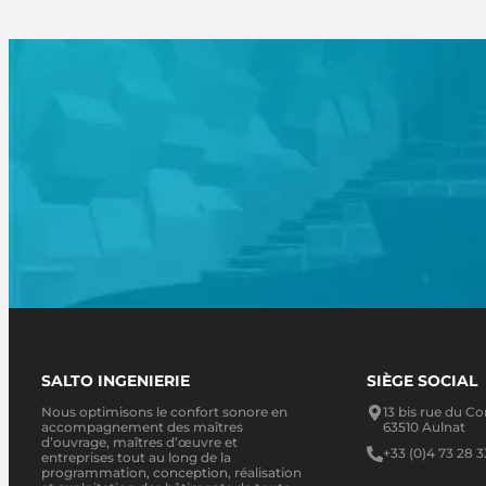
SALTO INGENIERIE
SIÈGE SOCIAL
Nous optimisons le confort sonore en
13 bis rue du C
accompagnement des maîtres
63510 Aulnat
d’ouvrage, maîtres d’œuvre et
+33 (0)4 73 28 3
entreprises tout au long de la
programmation, conception, réalisation