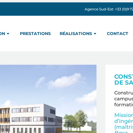
Agence Sud-Est: +33 (0)9 72 
ON
PRESTATIONS
RÉALISATIONS
CONTACT
CONST
DE SA
Constru
campus 
formatio
Missio
d’ingé
(maîtr