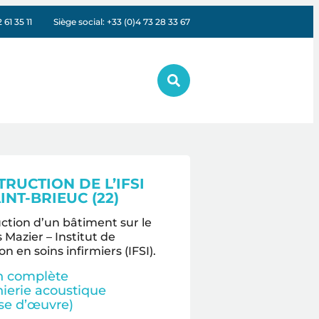
61 35 11
Siège social: +33 (0)4 73 28 33 67
RUCTION DE L’IFSI
INT-BRIEUC (22)
ction d’un bâtiment sur le
Mazier – Institut de
n en soins infirmiers (IFSI).
n complète
nierie acoustique
ise d’œuvre)