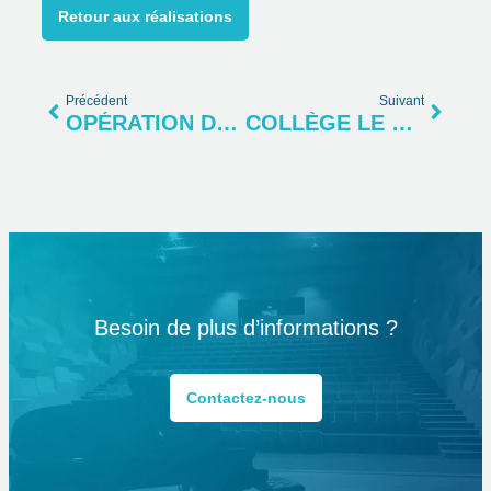
Retour aux réalisations
Précédent
Suivant
OPÉRATION DE 26 LOGEMENTS LES CÈDRES À GRENOBLE (38)
COLLÈGE LE GUILLON À PONT-DE-BEAUVOISIN (38)
Besoin de plus d’informations ?
Contactez-nous