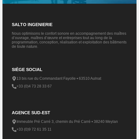
SALTO INGENIERIE
Nous optimisons le confort sonore en accompagnement des maîtres
d’ouvrage, maîtres d’œuvre et entreprises tout au long de la
programmation, conception, réalisation et exploitation des bâtiments
de toute nature.
SIÈGE SOCIAL
13 bis rue du Commandant Fayolle • 63510 Aulnat
+33 (0)4 73 28 33 67
AGENCE SUD-EST
Immeuble Pré Carré 3, chemin du Pré Carré • 38240 Meylan​
+33 (0)9 72 61 35 11