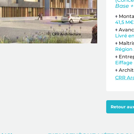
(Conce
Base +
♦
Montan
41,5 M€ 
♦
Avanc
Livré e
♦
Maîtri
Région
♦
Entrep
Eiffage
♦
Archit
CRR Arc
Retour aux