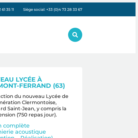
61 35 11
Siège social: +33 (0)4 73 28 33 67
EAU LYCÉE À
MONT-FERRAND (63)
ction du nouveau Lycée de
mération Clermontoise,
rd Saint-Jean, y compris la
nsion (750 repas jour).
n complète
nierie acoustique