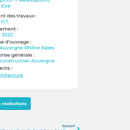
ption – Réalisation)
 Exe
t des travaux :
H.T.
ement :
n 2022
se d’ouvrage :
 Auvergne Rhône Alpes
rise générale :
 construction Auvergne
ecte :
hitecture
 réalisations
Suivant