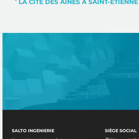
LA CITÉ DES AÎNÉS À SAINT-ÉTIENNE 
SALTO INGENIERIE
SIÈGE SOCIAL