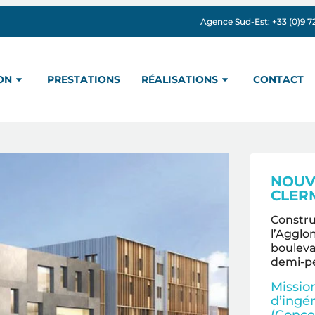
Agence Sud-Est: +33 (0)9 72 
ON
PRESTATIONS
RÉALISATIONS
CONTACT
NOUV
CLER
Constru
l’Agglo
bouleva
demi-pe
Missio
d’ingé